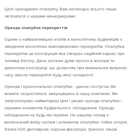
Щоб орендувати опалубку, Вам необхідно всього лише
зв'язатися з нашими менеджерами.
Оренда опалубки перекриттів
Одним з найважливіших етапів в монолітному будівництві є
зведення монолітних міжповерхових перекриттів.
Опалубка
перекриттів це конструкція яка створює надійний каркас при
заливці бетону.
Дана система дуже проста в монтажі та
демонтажі конструкції, що дозволяє при мінімальних витратах
часу звести перекриття будь-якої складності.
Оренда горизонтальної опалубки - даною послугою Ви
можете скористатися, звернувшись в нашу компанію.
Ми
запропонуємо найвигідніші ціни і умови оренди опалубки і
окремих елементів будівельного обладнання.
Оренда
обладнання на будь-які терміни.
На нашому складі є
величезний вибір систем і елементів опалубки: стійки опорні,
балки Н20 двотаврові, корони-фіксатори, триноги, також