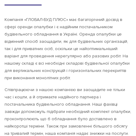
Компанія «ГЛОБАЛ-БУД ПЛЮС» має багаторічний досвід в
сфері оренди опалубки і є надійним постачальником
будівельного обладнання в Україні.
Оренда опалубки це
відмінний спосіб заощадити, як для будівельних організацій,
так і для приватних осіб, оскільки це найоптимальніший
варіант для проведення нерегулярно або разових робіт.
На
нашому складі є всі необхідні складові будівельної опалубки
для вертикальних конструкцій і горизонтальних перекриттів
при виконання монолітних робіт.
Співпрацюючи з нашою компанією ви заощадите не тільки
час і кошти, а й отримаєте надійного партнера і
постачальника будівельного обладнання.
Наші фахівці
завжди допоможуть підібрати необхідний комплект опалубки,
проконтролюють що б обладнання було доставлено в
найкоротші терміни.
Також при замовленні більшого обсягу
на тривалий термін, наша компанія надає знижки на послуги.