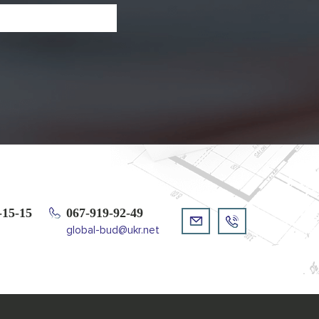
-15-15
067-919-92-49
global-bud@ukr.net