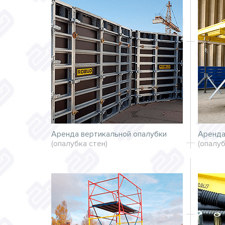
Аренда вертикальной опалубки
Аренда
(опалубка стен)
(опалу