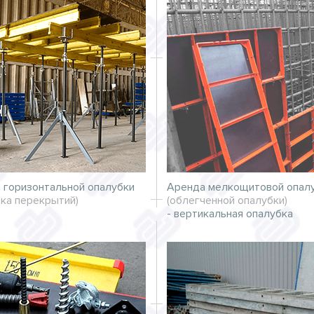
 горизонтальной опалубки
Аренда мелкощитовой опал
бка перекрытий)
(облегченной опалубки)
- вертикальная опалубка