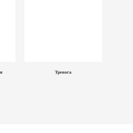
ль)
ая
Тренога