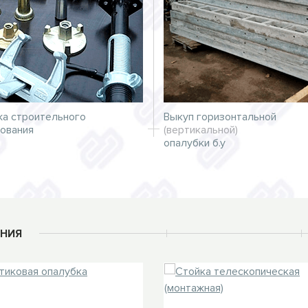
а строительного
Выкуп горизонтальной
ования
(вертикальной)
опалубки б.у
НИЯ
ХИТ