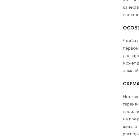
качеств
просто
ОСОБ
Чтобы с
первом 
для стр
может д
землей
СХЕМ
Нет как
гаранти
произв
на пред
щиты в 
распорк