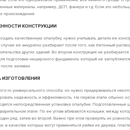
енные материалы, например, ДСП, фанера и т.д. Если это небол
го происхождения.
ЕННОСТИ КОНСТРУКЦИИ
оздать качественную опалубку, нужно учитывать детали ее конст
случае ее аккуратно разбирают после того, как бетонный раств
оительства других зданий. Во втором конструкция не разбираетс
ля подготовки неширокого фундамента, который не заглубляется
 после заливки.
А ИЗГОТОВЛЕНИЯ
ого-то универсального способа, но нужно придерживаться некот
ровать надежность и эффективность. На первом этапе обычно ос
одится непосредственная установка опалубки. Подготовленные щ
варительном этапе. По ее углам вбиваются колышки, между кото
один ряд, затем во второй. Важно при этом проверять их ровнос
и, в качестве которых могут применяться рейки из дерева, пласт