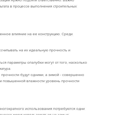
зации нужно подойти ответственно. Важно
льтата в процессе выполнения строительных
венное влияние на ее конструкцию. Среди
ассчитывать на их идеальную прочность и
ься параметры опалубки могут от того, насколько
атура.
 прочности будут одними, а зимой - совершенно
При повышенной влажности уровень прочности
 многократного использования потребуются одни
оцессе могут использоваться не самые