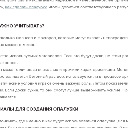
опалубка была максимально надежной и качественной, ее органи
ть,
как сделать опалубку
, чтобы добиться соответствующего резу
УЖНО УЧИТЫВАТЬ?
сколько нюансов и факторов, которые могут оказать непосредст
ых можно отметить:
ство используемых материалов. Если это будут доски, не стоит р
аковость.
н может отличаться вязкостью и прочими характеристиками. Менят
ро заливается бетонный раствор, используется ли в процессе арм
атические условия играют очень важную роль. Летом показатели
и. Если доски сухие, то они смогут лучше выдерживать усилие. 
ащается.
РИАЛЫ ДЛЯ СОЗДАНИЯ ОПАЛУБКИ
онимать, где именно и как будет использоваться опалубка. Для
алы. Если это одноразовое применение, все немного проще. В пр