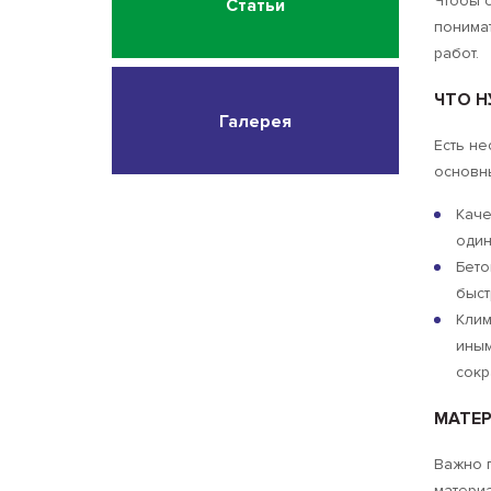
Чтобы 
Статьи
понима
работ.
ЧТО Н
Галерея
Есть не
основн
Каче
один
Бето
быст
Клим
иным
сокр
МАТЕ
Важно п
матери