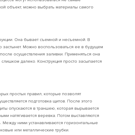
ьшой объект, можно выбрать материалы самого
рукции. Она бывает съемной и несъемной. В
ор застынет. Можно воспользоваться ее в будущем
я после осуществления заливки. Применяться она
 слишком далеко. Конструкция просто засыпается
орых простых правил, которые позволят
уществляется подготовка щитов. После этого
иты опускаются в траншею, которая вырывается
рыми натягивается веревка. Потом выставляются
ть. Между ними устанавливаются горизонтальные
иковые или металлические трубки.