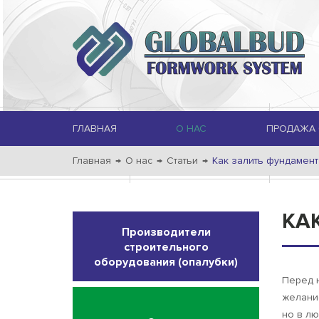
ГЛАВНАЯ
О НАС
ПРОДАЖА 
Главная
→
О нас
→
Статьи
→
Как залить фундамент
КА
Производители
строительного
оборудования (опалубки)
Перед н
желание
но в л