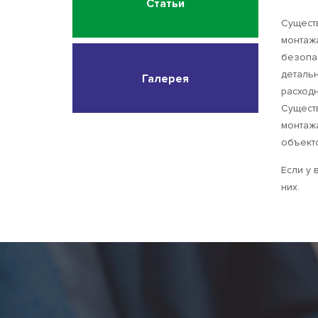
Статьи
Существ
монтажа
безопа
деталь
Галерея
расход
Сущест
монтажа
объект
Если у 
них.